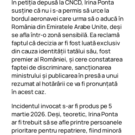
În petiția depusă la CNCD, Irina Ponta
susține că nu i s-a permis să urce la
bordul aeronavei care urma să o aducă în
România din Emiratele Arabe Unite, deși
se afla într-o zonă sensibilă. Ea reclamă
faptul că decizia ar fi fost luată exclusiv
din cauza identității tatălui său, fost
premier al României, și cere constatarea
faptei de discriminare, sancționarea
ministrului și publicarea în presă a unui
rezumat al hotărârii ce va fi pronunțată
în acest caz.
Incidentul invocat s-ar fi produs pe 5
martie 2026. Deși, teoretic, Irina Ponta
ar fi trebuit să se afle printre persoanele
prioritare pentru repatriere, fiind minoră