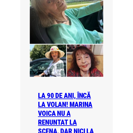
LA 90 DE ANI, ÎNCĂ
LA VOLAN! MARINA
VOICA NU A
RENUNTAT LA
SCENA, DAR NICI LA