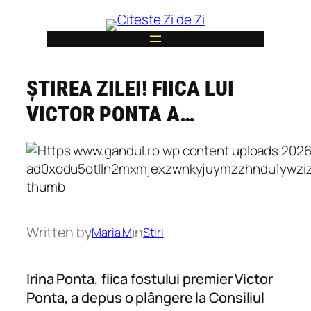
Skip
to
content
ȘTIREA ZILEI! FIICA LUI
6
VICTOR PONTA A…
Written by
in
Maria M
Stiri
Irina Ponta, fiica fostului premier Victor
Ponta, a depus o plângere la Consiliul