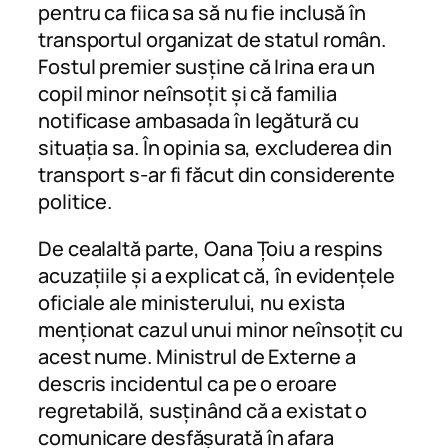
pentru ca fiica sa să nu fie inclusă în
transportul organizat de statul român.
Fostul premier susține că Irina era un
copil minor neînsoțit și că familia
notificase ambasada în legătură cu
situația sa. În opinia sa, excluderea din
transport s-ar fi făcut din considerente
politice.
De cealaltă parte, Oana Țoiu a respins
acuzațiile și a explicat că, în evidențele
oficiale ale ministerului, nu exista
menționat cazul unui minor neînsoțit cu
acest nume. Ministrul de Externe a
descris incidentul ca pe o eroare
regretabilă, susținând că a existat o
comunicare desfășurată în afara