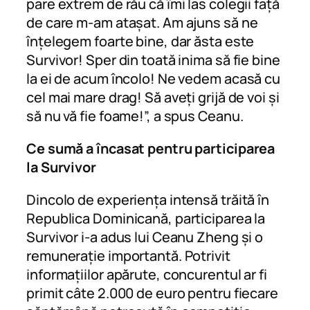
pare extrem de rău că îmi las colegii față
de care m-am atașat. Am ajuns să ne
înțelegem foarte bine, dar ăsta este
Survivor! Sper din toată inima să fie bine
la ei de acum încolo! Ne vedem acasă cu
cel mai mare drag! Să aveți grijă de voi și
să nu vă fie foame!”, a spus Ceanu.
Ce sumă a încasat pentru participarea
la Survivor
Dincolo de experiența intensă trăită în
Republica Dominicană, participarea la
Survivor i-a adus lui Ceanu Zheng și o
remunerație importantă. Potrivit
informațiilor apărute, concurentul ar fi
primit câte 2.000 de euro pentru fiecare