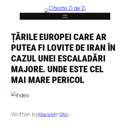
Skip
to
content
ȚĂRILE EUROPEI CARE AR
6
PUTEA FI LOVITE DE IRAN ÎN
CAZUL UNEI ESCALADĂRI
MAJORE. UNDE ESTE CEL
MAI MARE PERICOL
Written by
in
Maria M
Stiri