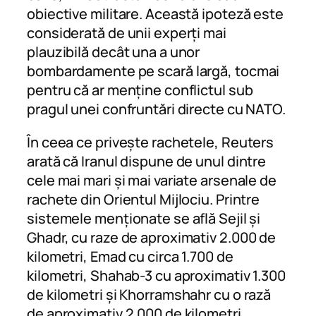
obiective militare. Această ipoteză este
considerată de unii experți mai
plauzibilă decât una a unor
bombardamente pe scară largă, tocmai
pentru că ar menține conflictul sub
pragul unei confruntări directe cu NATO.
În ceea ce privește rachetele, Reuters
arată că Iranul dispune de unul dintre
cele mai mari și mai variate arsenale de
rachete din Orientul Mijlociu. Printre
sistemele menționate se află Sejil și
Ghadr, cu raze de aproximativ 2.000 de
kilometri, Emad cu circa 1.700 de
kilometri, Shahab-3 cu aproximativ 1.300
de kilometri și Khorramshahr cu o rază
de aproximativ 2.000 de kilometri.