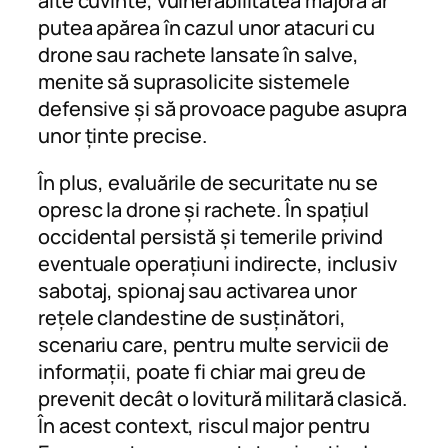
alte cuvinte, vulnerabilitatea majoră ar
putea apărea în cazul unor atacuri cu
drone sau rachete lansate în salve,
menite să suprasolicite sistemele
defensive și să provoace pagube asupra
unor ținte precise.
În plus, evaluările de securitate nu se
opresc la drone și rachete. În spațiul
occidental persistă și temerile privind
eventuale operațiuni indirecte, inclusiv
sabotaj, spionaj sau activarea unor
rețele clandestine de susținători,
scenariu care, pentru multe servicii de
informații, poate fi chiar mai greu de
prevenit decât o lovitură militară clasică.
În acest context, riscul major pentru