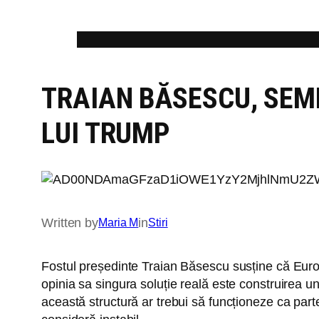
Skip
to
content
TRAIAN BĂSESCU, SEM
LUI TRUMP
Written by
in
Maria M
Stiri
Fostul președinte Traian Băsescu susține că Europa
opinia sa singura soluție reală este construirea u
această structură ar trebui să funcționeze ca par