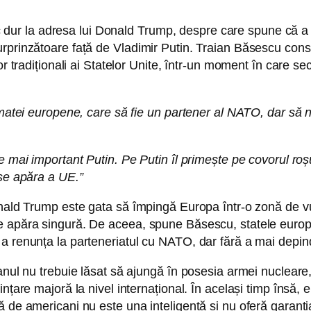
tac dur la adresa lui Donald Trump, despre care spune că a 
rprinzătoare față de Vladimir Putin. Traian Băsescu consid
or tradiționali ai Statelor Unite, într-un moment în care se
armatei europene, care să fie un partener al NATO, dar să
 mai important Putin. Pe Putin îl primește pe covorul roșu,
 se apăra a UE.”
nald Trump este gata să împingă Europa într-o zonă de vul
se apăra singură. De aceea, spune Băsescu, statele euro
a renunța la parteneriatul cu NATO, dar fără a mai depind
Iranul nu trebuie lăsat să ajungă în posesia armei nuclea
nțare majoră la nivel internațional. În același timp însă, e
 de americani nu este una inteligentă și nu oferă garanția