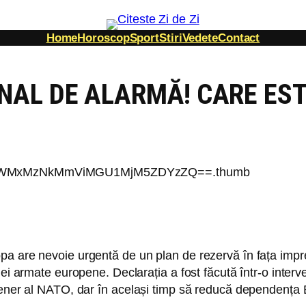
Home
Horoscop
Sport
Stiri
Vedete
Contact
NAL DE ALARMĂ! CARE EST
 are nevoie urgentă de un plan de rezervă în fața impredi
nei armate europene. Declarația a fost făcută într-o inter
tener al NATO, dar în același timp să reducă dependența Eu