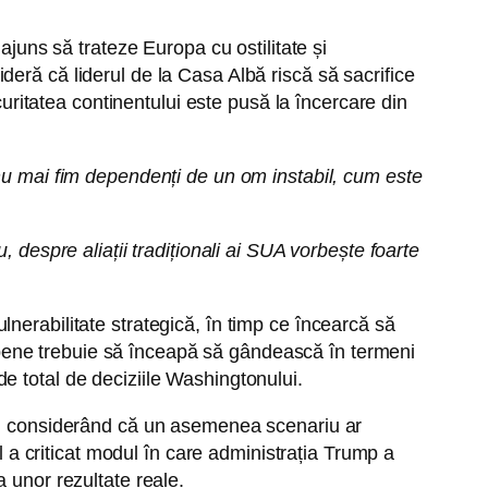
ajuns să trateze Europa cu ostilitate și
eră că liderul de la Casa Albă riscă să sacrifice
curitatea continentului este pusă la încercare din
 nu mai fim dependenți de un om instabil, cum este
 despre aliații tradiționali ai SUA vorbește foarte
nerabilitate strategică, în timp ce încearcă să
pene trebuie să înceapă să gândească în termeni
e total de deciziile Washingtonului.
re, considerând că un asemenea scenariu ar
l a criticat modul în care administrația Trump a
 unor rezultate reale.