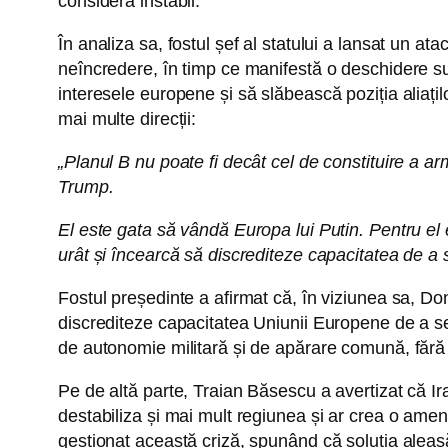
consideră instabil.
În analiza sa, fostul șef al statului a lansat un a
neîncredere, în timp ce manifestă o deschidere su
interesele europene și să slăbească poziția aliațil
mai multe direcții:
„Planul B nu poate fi decât cel de constituire a 
Trump.
El este gata să vândă Europa lui Putin. Pentru el e
urât și încearcă să discrediteze capacitatea de a
Fostul președinte a afirmat că, în viziunea sa, Do
discrediteze capacitatea Uniunii Europene de a 
de autonomie militară și de apărare comună, fără 
Pe de altă parte, Traian Băsescu a avertizat că 
destabiliza și mai mult regiunea și ar crea o ameni
gestionat această criză, spunând că soluția aleasă