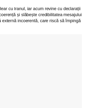
ear cu Iranul, iar acum revine cu declarații
coerență și slăbește credibilitatea mesajului
că externă incoerentă, care riscă să împingă