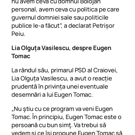
nu avem ceva cu domnul Bolojan
personal, avem ceva cu politica pe care
guvernul domniei sale sau politicile
publice le-a făcut”, a declarat Petrișor
Peiu.
Lia Olguța Vasilescu, despre Eugen
Tomac
La rândul său, primarul PSD al Craiovei,
Lia Olguța Vasilescu, a avut o reacție
prudentă în privința unei eventuale
desemnări a lui Eugen Tomac.
„Nu ştiu cu ce program va veni Eugen
Tomac. În principiu, Eugen Tomac este o
persoană cu bun simţ. Va trebui să
vedem şi ce îşi propune Eugen Tomac să