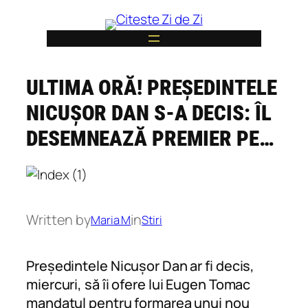
Skip
to
content
ULTIMA ORĂ! PREȘEDINTELE
6
NICUȘOR DAN S-A DECIS: ÎL
DESEMNEAZĂ PREMIER PE…
Written by
in
Maria M
Stiri
Președintele Nicușor Dan ar fi decis,
miercuri, să îi ofere lui Eugen Tomac
mandatul pentru formarea unui nou