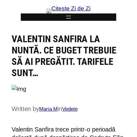
Skip
to
content
VALENTIN SANFIRA LA
6
NUNTĂ. CE BUGET TREBUIE
SĂ AI PREGĂTIT. TARIFELE
SUNT…
Written by
in
Maria M
Vedete
Valentin Sanfira trece printr-o perioadă