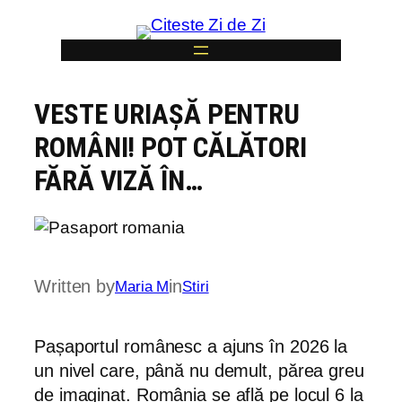
Skip
to
content
VESTE URIAȘĂ PENTRU
6
ROMÂNI! POT CĂLĂTORI
FĂRĂ VIZĂ ÎN…
Written by
in
Maria M
Stiri
Pașaportul românesc a ajuns în 2026 la
un nivel care, până nu demult, părea greu
de imaginat. România se află pe locul 6 la