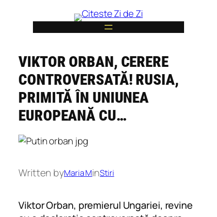
Skip
to
content
VIKTOR ORBAN, CERERE
6
CONTROVERSATĂ! RUSIA,
PRIMITĂ ÎN UNIUNEA
EUROPEANĂ CU…
Written by
in
Maria M
Stiri
Viktor Orban, premierul Ungariei, revine