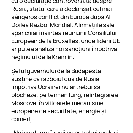
cu o declarație controversată despre
Rusia, statul care a declanșat cel mai
sângeros conflict din Europa după Al
Doilea Război Mondial. Afirmațiile sale
apar chiar înaintea reuniunii Consiliului
European de la Bruxelles, unde liderii UE
ar putea analiza noi sancțiuni împotriva
regimului de la Kremlin.
Șeful guvernului de la Budapesta
susține că războiul dus de Rusia
împotriva Ucrainei nu ar trebui să
blocheze, pe termen lung, reintegrarea
Moscovei în viitoarele mecanisme
europene de securitate, energie și
comerț.
„Noi credem că rușii nu ar trebui excluși.