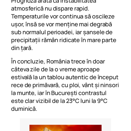
Prognoza arată că instabilitatea
atmosferică nu dispare rapid.
Temperaturile vor continua să oscileze
ușor, însă se vor menține mai degrabă
sub normalul perioadei, iar șansele de
precipitații rămân ridicate în mare parte
din țară.
În concluzie, România trece în doar
câteva zile de la o vreme aproape
estivală la un tablou autentic de început
rece de primăvară, cu ploi, vânt și ninsori
la munte, iar în București contrastul
este clar vizibil de la 23°C luni la 9°C
duminică.