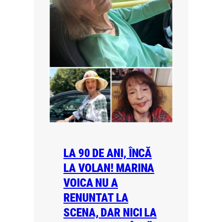
LA 90 DE ANI, ÎNCĂ
LA VOLAN! MARINA
VOICA NU A
RENUNTAT LA
SCENA, DAR NICI LA