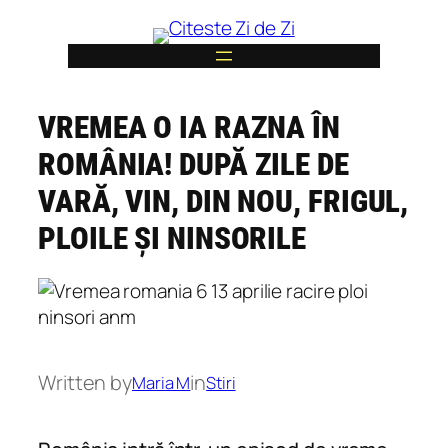
Skip
to
content
VREMEA O IA RAZNA ÎN
6
ROMÂNIA! DUPĂ ZILE DE
VARĂ, VIN, DIN NOU, FRIGUL,
PLOILE ȘI NINSORILE
Written by
in
Maria M
Stiri