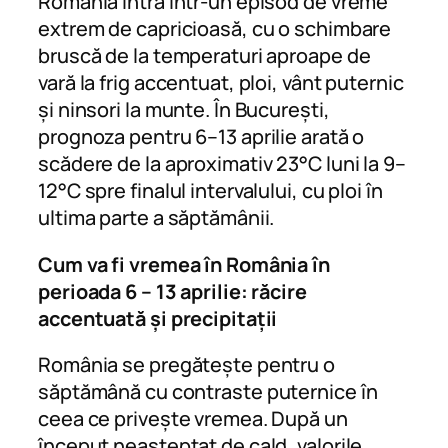
România intră într-un episod de vreme
extrem de capricioasă, cu o schimbare
bruscă de la temperaturi aproape de
vară la frig accentuat, ploi, vânt puternic
și ninsori la munte. În București,
prognoza pentru 6–13 aprilie arată o
scădere de la aproximativ 23°C luni la 9–
12°C spre finalul intervalului, cu ploi în
ultima parte a săptămânii.
Cum va fi vremea în România în
perioada 6 – 13 aprilie: răcire
accentuată și precipitații
România se pregătește pentru o
săptămână cu contraste puternice în
ceea ce privește vremea. După un
început neașteptat de cald, valorile