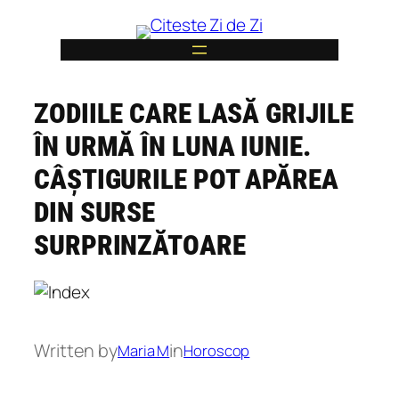
Skip
to
content
ZODIILE CARE LASĂ GRIJILE
6
ÎN URMĂ ÎN LUNA IUNIE.
CÂȘTIGURILE POT APĂREA
DIN SURSE
SURPRINZĂTOARE
Written by
in
Maria M
Horoscop