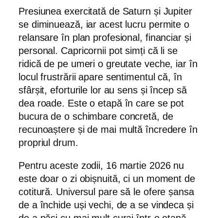
Presiunea exercitată de Saturn și Jupiter
se diminuează, iar acest lucru permite o
relansare în plan profesional, financiar și
personal. Capricornii pot simți că li se
ridică de pe umeri o greutate veche, iar în
locul frustrării apare sentimentul că, în
sfârșit, eforturile lor au sens și încep să
dea roade. Este o etapă în care se pot
bucura de o schimbare concretă, de
recunoaștere și de mai multă încredere în
propriul drum.
Pentru aceste zodii, 16 martie 2026 nu
este doar o zi obișnuită, ci un moment de
cotitură. Universul pare să le ofere șansa
de a închide uși vechi, de a se vindeca și
de a păși cu mai mult curaj într-o etapă