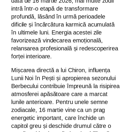
data de 16 martie 2026, mai multe zodii
intră într-o etapă de transformare
profundă, lăsând în urmă perioadele
dificile și încărcătura karmică acumulată
în ultimele luni. Energia acestei zile
favorizează vindecarea emoțională,
relansarea profesională și redescoperirea
forței interioare.
Mișcarea directă a lui Chiron, influența
Lunii Noi în Pești și apropierea sezonului
Berbecului contribuie împreună la risipirea
atmosferei apăsătoare care a marcat
lunile anterioare. Pentru unele semne
zodiacale, 16 martie vine ca un prag
energetic important, care închide un
capitol greu și deschide drumul către o