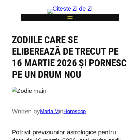
Skip
to
content
ZODIILE CARE SE
6
ELIBEREAZĂ DE TRECUT PE
16 MARTIE 2026 ȘI PORNESC
PE UN DRUM NOU
Written by
in
Maria M
Horoscop
Potrivit previziunilor astrologice pentru